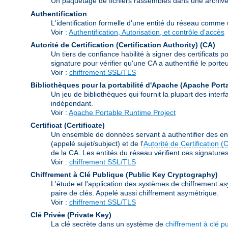
Un paquetage de fichiers rassemblés dans une archive à 
Authentification
L'identification formelle d'une entité du réseau comme un
Voir :
Authentification, Autorisation, et contrôle d'accès
Autorité de Certification (Certification Authority)
(CA)
Un tiers de confiance habilité à signer des certificats p
signature pour vérifier qu'une CA a authentifié le porteur
Voir :
chiffrement SSL/TLS
Bibliothèques pour la portabilité d'Apache (Apache Port
Un jeu de bibliothèques qui fournit la plupart des int
indépendant.
Voir :
Apache Portable Runtime Project
Certificat (Certificate)
Un ensemble de données servant à authentifier des ent
(appelé sujet/subject) et de l'
Autorité de Certification (
de la CA. Les entités du réseau vérifient ces signatures e
Voir :
chiffrement SSL/TLS
Chiffrement à Clé Publique (Public Key Cryptography)
L'étude et l'application des systèmes de chiffrement as
paire de clés. Appelé aussi chiffrement asymétrique.
Voir :
chiffrement SSL/TLS
Clé Privée (Private Key)
La clé secrète dans un système de
chiffrement à clé p