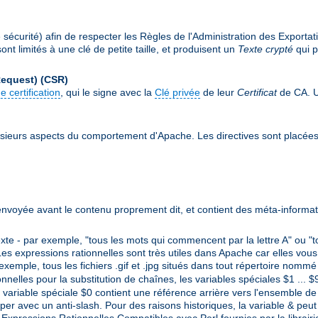
écurité) afin de respecter les Règles de l'Administration des Exportat
nt limités à une clé de petite taille, et produisent un
Texte crypté
qui p
Request)
(CSR)
e certification
, qui le signe avec la
Clé privée
de leur
Certificat
de CA. Un
sieurs aspects du comportement d'Apache. Les directives sont placée
envoyée avant le contenu proprement dit, et contient des méta-informat
e - par exemple, "tous les mots qui commencent par la lettre A" ou "t
es expressions rationnelles sont très utiles dans Apache car elles vous
 exemple, tous les fichiers .gif et .jpg situés dans tout répertoire nom
ionnelles pour la substitution de chaînes, les variables spéciales $1 ...
variable spéciale $0 contient une référence arrière vers l'ensemble de l
per avec un anti-slash. Pour des raisons historiques, la variable & peut 
s Expressions Rationnelles Compatibles avec Perl fournies par la librair