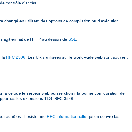
 de contrôle d'accès.
tre changé en utilisant des options de compilation ou d'exécution.
 s'agit en fait de HTTP au dessus de
SSL
.
r la
RFC 2396
. Les URIs utilisées sur le world-wide web sont souvent
on à ce que le serveur web puisse choisir la bonne configuration de
t apparues les extensions TLS, RFC 3546.
s requêtes. Il existe une
RFC informationnelle
qui en couvre les