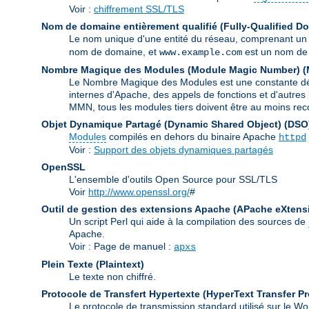
Voir :
chiffrement SSL/TLS
Nom de domaine entièrement qualifié (Fully-Qualified 
Le nom unique d'une entité du réseau, comprenant un
nom de domaine, et
est un nom de 
www.example.com
Nombre Magique des Modules (Module Magic Number)
(
Le Nombre Magique des Modules est une constante défin
internes d'Apache, des appels de fonctions et d'autres 
MMN, tous les modules tiers doivent être au moins rec
Objet Dynamique Partagé (Dynamic Shared Object)
(DSO
Modules
compilés en dehors du binaire Apache
httpd
Voir :
Support des objets dynamiques partagés
OpenSSL
L'ensemble d'outils Open Source pour SSL/TLS
Voir
http://www.openssl.org/
#
Outil de gestion des extensions Apache (APache eXtens
Un script Perl qui aide à la compilation des sources de
Apache.
Voir : Page de manuel :
apxs
Plein Texte (Plaintext)
Le texte non chiffré.
Protocole de Transfert Hypertexte (HyperText Transfer Pr
Le protocole de transmission standard utilisé sur le 