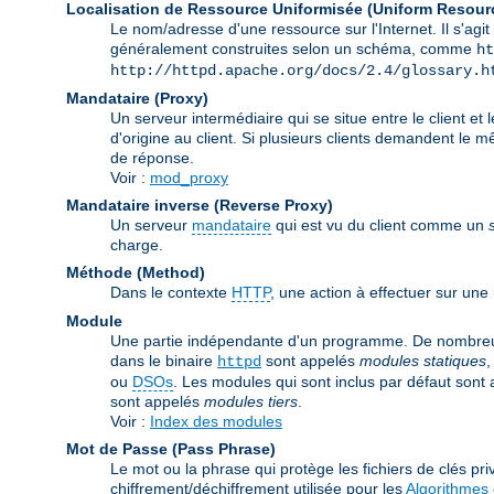
Localisation de Ressource Uniformisée (Uniform Resour
Le nom/adresse d'une ressource sur l'Internet. Il s'a
généralement construites selon un schéma, comme
ht
http://httpd.apache.org/docs/2.4/glossary.h
Mandataire (Proxy)
Un serveur intermédiaire qui se situe entre le client et 
d'origine au client. Si plusieurs clients demandent le 
de réponse.
Voir :
mod_proxy
Mandataire inverse (Reverse Proxy)
Un serveur
mandataire
qui est vu du client comme un
charge.
Méthode (Method)
Dans le contexte
HTTP
, une action à effectuer sur un
Module
Une partie indépendante d'un programme. De nombreuse
dans le binaire
sont appelés
modules statiques
,
httpd
ou
DSOs
. Les modules qui sont inclus par défaut sont
sont appelés
modules tiers
.
Voir :
Index des modules
Mot de Passe (Pass Phrase)
Le mot ou la phrase qui protège les fichiers de clés priv
chiffrement/déchiffrement utilisée pour les
Algorithmes 