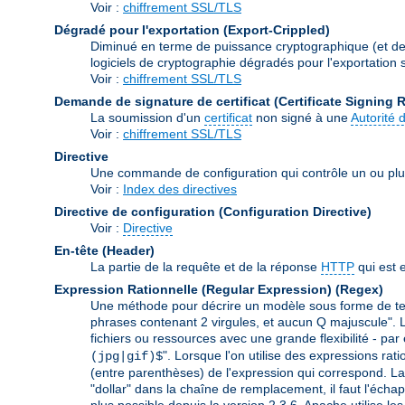
Voir :
chiffrement SSL/TLS
Dégradé pour l'exportation (Export-Crippled)
Diminué en terme de puissance cryptographique (et de s
logiciels de cryptographie dégradés pour l'exportation so
Voir :
chiffrement SSL/TLS
Demande de signature de certificat (Certificate Signing 
La soumission d'un
certificat
non signé à une
Autorité d
Voir :
chiffrement SSL/TLS
Directive
Une commande de configuration qui contrôle un ou plu
Voir :
Index des directives
Directive de configuration (Configuration Directive)
Voir :
Directive
En-tête (Header)
La partie de la requête et de la réponse
HTTP
qui est 
Expression Rationnelle (Regular Expression)
(Regex)
Une méthode pour décrire un modèle sous forme de text
phrases contenant 2 virgules, et aucun Q majuscule". L
fichiers ou ressources avec une grande flexibilité - par
". Lorsque l'on utilise des expressions rat
(jpg|gif)$
(entre parenthèses) de l'expression qui correspond. La 
"dollar" dans la chaîne de remplacement, il faut l'échap
plus possible depuis la version 2.3.6. Apache utilise le