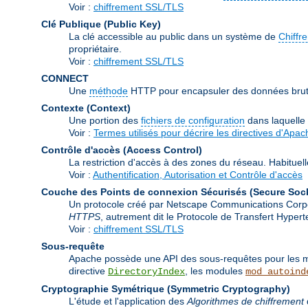
Voir :
chiffrement SSL/TLS
Clé Publique (Public Key)
La clé accessible au public dans un système de
Chiffr
propriétaire.
Voir :
chiffrement SSL/TLS
CONNECT
Une
méthode
HTTP pour encapsuler des données brutes
Contexte (Context)
Une portion des
fichiers de configuration
dans laquelle
Voir :
Termes utilisés pour décrire les directives d'Apac
Contrôle d'accès (Access Control)
La restriction d'accès à des zones du réseau. Habituel
Voir :
Authentification, Autorisation et Contrôle d'accès
Couche des Points de connexion Sécurisés (Secure Soc
Un protocole créé par Netscape Communications Corporat
HTTPS
, autrement dit le Protocole de Transfert Hype
Voir :
chiffrement SSL/TLS
Sous-requête
Apache possède une API des sous-requêtes pour les mod
directive
, les modules
DirectoryIndex
mod_autoind
Cryptographie Symétrique (Symmetric Cryptography)
L'étude et l'application des
Algorithmes de chiffrement