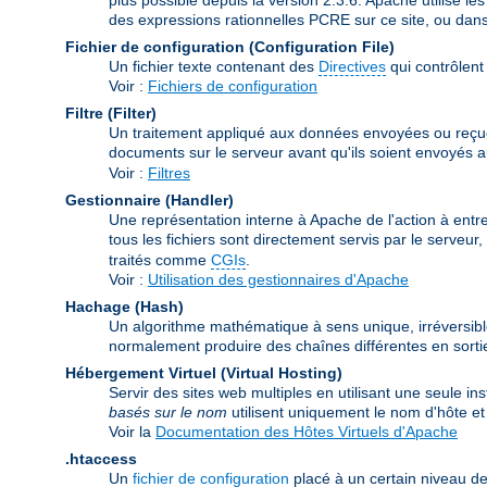
des expressions rationnelles PCRE sur ce site, ou dan
Fichier de configuration (Configuration File)
Un fichier texte contenant des
Directives
qui contrôlent
Voir :
Fichiers de configuration
Filtre (Filter)
Un traitement appliqué aux données envoyées ou reçues pa
documents sur le serveur avant qu'ils soient envoyés au 
Voir :
Filtres
Gestionnaire (Handler)
Une représentation interne à Apache de l'action à entre
tous les fichiers sont directement servis par le serveu
traités comme
CGIs
.
Voir :
Utilisation des gestionnaires d'Apache
Hachage (Hash)
Un algorithme mathématique à sens unique, irréversibl
normalement produire des chaînes différentes en sortie
Hébergement Virtuel (Virtual Hosting)
Servir des sites web multiples en utilisant une seule i
basés sur le nom
utilisent uniquement le nom d'hôte 
Voir la
Documentation des Hôtes Virtuels d'Apache
.htaccess
Un
fichier de configuration
placé à un certain niveau de