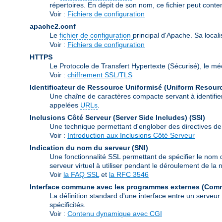
répertoires. En dépit de son nom, ce fichier peut conte
Voir :
Fichiers de configuration
apache2.conf
Le
fichier de configuration
principal d'Apache. Sa local
Voir :
Fichiers de configuration
HTTPS
Le Protocole de Transfert Hypertexte (Sécurisé), le m
Voir :
chiffrement SSL/TLS
Identificateur de Ressource Uniformisé (Uniform Resource
Une chaîne de caractères compacte servant à identifier
appelées
URLs
.
Inclusions Côté Serveur (Server Side Includes)
(SSI)
Une technique permettant d'englober des directives de
Voir :
Introduction aux Inclusions Côté Serveur
Indication du nom du serveur
(SNI)
Une fonctionnalité SSL permettant de spécifier le nom 
serveur virtuel à utiliser pendant le déroulement de l
Voir
la FAQ SSL
et
la RFC 3546
Interface commune avec les programmes externes (Com
La définition standard d'une interface entre un serveu
spécificités.
Voir :
Contenu dynamique avec CGI