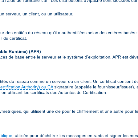
l'aide de l'utilitaire
. Les distributions d'Apache sont stockées da
tar
 serveur, un client, ou un utilisateur.
our des entités du réseau qu'il a authentifiées selon des critères basés s
 du certificat.
able Runtime)
(APR)
erfaces de base entre le serveur et le système d'exploitation. APR est
ités du réseau comme un serveur ou un client. Un certificat contient 
Certification Authority) ou CA
signataire (appelée le fournisseur/issuer), 
n utilisant les certificats des Autorités de Certification.
ymétriques, qui utilisent une clé pour le chiffrement et une autre pour
ublique
, utilisée pour déchiffrer les messages entrants et signer les me