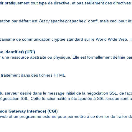
nir pratiquement tout type de directive, et pas seulement des directives
isation par défaut est
, mais ceci peut ê
/etc/apache2/apache2.conf
écanisme de communication cryptée standard sur le World Wide Web. Il
 Identifier)
(URI)
 une ressource abstraite ou physique. Elle est formellement définie pa
 traitement dans des fichiers HTML.
du serveur désiré dans le message initial de la négociation SSL, de faç
a négociation SSL. Cette fonctionnalité a été ajoutée à SSL lorsque son
mon Gateway Interface)
(CGI)
r web et un programme externe pour permettre à ce dernier de traiter de