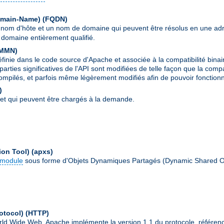
Domain-Name)
(FQDN)
 nom d'hôte et un nom de domaine qui peuvent être résolus en une ad
domaine entièrement qualifié.
MMN
)
ie dans le code source d'Apache et associée à la compatibilité binai
parties significatives de l'API sont modifiées de telle façon que la comp
ompilés, et parfois même légèrement modifiés afin de pouvoir fonctionn
)
et qui peuvent être chargés à la demande.
ion Tool)
(apxs)
module
sous forme d'Objets Dynamiques Partagés (Dynamic Shared O
otocol)
(HTTP)
World Wide Web. Apache implémente la version 1.1 du protocole, référe