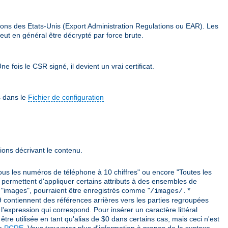
ions des Etats-Unis (Export Administration Regulations ou EAR). Les
eut en général être décrypté par force brute.
e fois le CSR signé, il devient un vrai certificat.
s dans le
Fichier de configuration
ions décrivant le contenu.
ous les numéros de téléphone à 10 chiffres" ou encore "Toutes les
 permettent d'appliquer certains attributs à des ensembles de
mé "images", pourraient être enregistrés comme "
/images/.*
 $9 contiennent des références arrières vers les parties regroupées
'expression qui correspond. Pour insérer un caractère littéral
être utilisée en tant qu'alias de $0 dans certains cas, mais ceci n'est
ie
PCRE
. Vous trouverez plus d'information à propos de la syntaxe