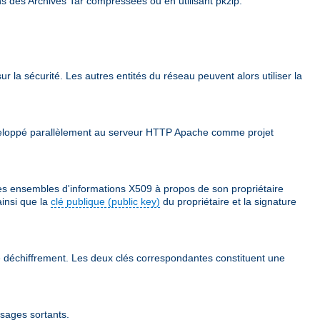
ns des Archives Tar compressées ou en utilisant pkzip.
ur la sécurité. Les autres entités du réseau peuvent alors utiliser la
 développé parallèlement au serveur HTTP Apache comme projet
des ensembles d'informations X509 à propos de son propriétaire
ainsi que la
clé publique (public key)
du propriétaire et la signature
 le déchiffrement. Les deux clés correspondantes constituent une
ssages sortants.