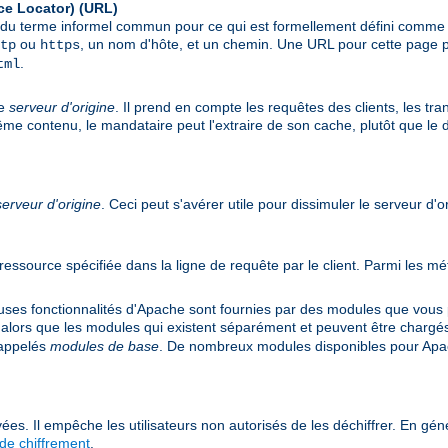
ce Locator)
(URL)
git du terme informel commun pour ce qui est formellement défini comm
ou
, un nom d'hôte, et un chemin. Une URL pour cette page p
tp
https
.
tml
le
serveur d'origine
. Il prend en compte les requêtes des clients, les tr
même contenu, le mandataire peut l'extraire de son cache, plutôt que le
serveur d'origine
. Ceci peut s'avérer utile pour dissimuler le serveur d'o
e ressource spécifiée dans la ligne de requête par le client. Parmi les
s fonctionnalités d'Apache sont fournies par des modules que vous po
 alors que les modules qui existent séparément et peuvent être chargé
 appelés
modules de base
. De nombreux modules disponibles pour Apac
ées. Il empêche les utilisateurs non autorisés de les déchiffrer. En géné
de chiffrement
.