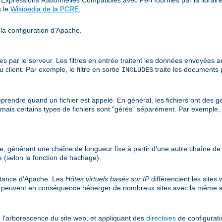
s le
Wikipedia de la PCRE
.
 la configuration d'Apache.
r le serveur. Les filtres en entrée traitent les données envoyées au ser
client. Par exemple, le filtre en sortie
traite les documents 
INCLUDES
prendre quand un fichier est appelé. En général, les fichiers ont des ge
r, mais certains types de fichiers sont "gérés" séparément. Par exemple,
e, générant une chaîne de longueur fixe à partir d'une autre chaîne d
 (selon la fonction de hachage).
nstance d'Apache. Les
Hôtes virtuels basés sur IP
différencient les sites
et peuvent en conséquence héberger de nombreux sites avec la même a
 l'arborescence du site web, et appliquant des
directives
de configuratio