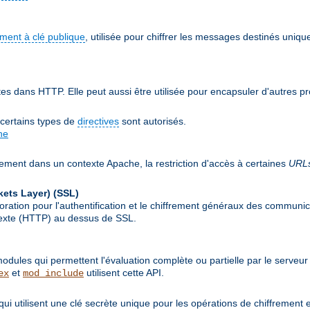
ement à clé publique
, utilisée pour chiffrer les messages destinés uniqu
 dans HTTP. Elle peut aussi être utilisée pour encapsuler d'autres p
 certains types de
directives
sont autorisés.
he
lement dans un contexte Apache, la restriction d'accès à certaines
URL
kets Layer)
(SSL)
ion pour l'authentification et le chiffrement généraux des communicat
rtexte (HTTP) au dessus de SSL.
ules qui permettent l'évaluation complète ou partielle par le serveur
et
utilisent cette API.
ex
mod_include
qui utilisent une clé secrète unique pour les opérations de chiffrement 