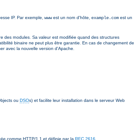
resse IP. Par exemple,
est un nom d'hôte,
est un
www
example.com
re des modules. Sa valeur est modifiée quand des structures
atibilité binaire ne peut plus être garantie. En cas de changement de
er avec la nouvelle version d'Apache.
bjects ou
DSO
s) et facilite leur installation dans le serveur Web
ncée comme HTTP/1.1 et définie par la
RFC 2616
.