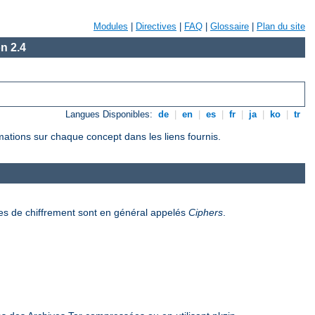
Modules
|
Directives
|
FAQ
|
Glossaire
|
Plan du site
n 2.4
Langues Disponibles:
de
|
en
|
es
|
fr
|
ja
|
ko
|
tr
rmations sur chaque concept dans les liens fournis.
es de chiffrement sont en général appelés
Ciphers
.